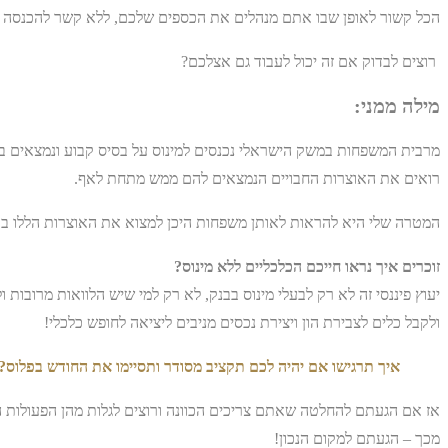
הכל קשור לאופן שבו אתם מנהלים את הכספים שלכם, ללא קשר להכנסה 
רוצים לבדוק אם זה יכול לעבוד גם אצלכם?
מילה ממני:
מרבית המשפחות במשק הישראלי נכנסים למינוס על בסיס קבוע ונמצאים במ
רואים את האוצרות החבויים הנמצאים להם ממש מתחת לאף.
המטרה שלי היא להראות לאותן משפחות היכן למצוא את האוצרות הללו בכ
זוכרים איך נראו חייכם הכלכליים ללא מינוס?
יעוץ פיננסי זה לא רק לבעלי מינוס בבנק, לא רק למי שיש הלוואות מרובו
ולקבל כלים לצבירת הון ויצירת נכסים מניבים ליציאה לחופש כלכלי!
איך תרגישו אם יהיה לכם תקציב מסודר ותסיימו את החודש בפלוס?
אז אם הגעתם להחלטה שאתם צריכים הכוונה ורוצים לגלות מהן הפעולות 
מכך – הגעתם למקום הנכון!