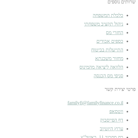
שרותים נוספים
כלכלת המשפחה
ניהול תקציב משפחתי
החזרי מס
כספים אבודים
התייעלות בביטוח
מחזור משכנתא
הלוואה ליציאה מהמינוס
סניפי מס הכנסה
פרטי יצירת קשר
familyfi@familyfinance.co.il
ווטסאפ
דף הפייסבוק
ערוץ היוטיוב
רח סחרוב 11, ראשל"צ