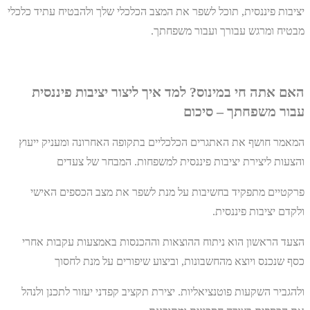
יציבות פיננסית, תוכל לשפר את המצב הכלכלי שלך ולהבטיח עתיד כלכלי
מבטיח ומרגש עבורך ועבור משפחתך.
האם אתה חי במינוס? למד איך ליצור יציבות פיננסית
עבור משפחתך – סיכום
המאמר חושף את האתגרים הכלכליים בתקופה האחרונה ומעניק ייעוץ
והצעות ליצירת יציבות פיננסית למשפחות. המבחר של צעדים
פרקטיים מתפקיד בחשיבות על מנת לשפר את מצב הכספים האישי
ולקדם יציבות פיננסית.
הצעד הראשון הוא ניתוח ההוצאות וההכנסות באמצעות עקבות אחרי
כסף שנכנס ויוצא מהחשבונות, וביצוע שיפורים על מנת לחסוך
ולהגביר השקעות פוטנציאליות. יצירת תקציב קפדני יעזור לתכנן ולנהל