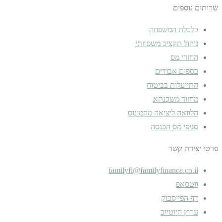
שרותים נוספים
כלכלת המשפחה
ניהול תקציב משפחתי
החזרי מס
כספים אבודים
התייעלות בביטוח
מחזור משכנתא
הלוואה ליציאה מהמינוס
סניפי מס הכנסה
פרטי יצירת קשר
familyfi@familyfinance.co.il
ווטסאפ
דף הפייסבוק
ערוץ היוטיוב