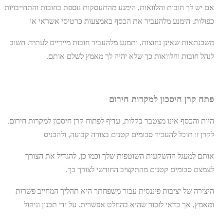
אם יש לך חובות והלוואות, הימנע מהתעסקות נוספת בחובות והתחייבויות
כפולות. הימנע מלהעביר את הכסף באמצעות כרטיסי אשראי או
משכנתאות שאינן נחוצות, ותמנע מלהעביר חובות מיידיים לעתיד. חשוב
לנהל חובות והלוואות כך שלא יהיה לך מאמץ לשלם אותם.
פתח קרן חיסכון למקרות חירום
היות והכסף אינו מצטבר בקלות, עדיף לפתוח קרן חיסכון למקרות חירום.
לקרן זו תוכל להעביר סכומים קטנים בצורה קבועה, ולהכניס
אותם למעגל ההשקעות השוטפות שלך וכמו כן, להגדיל את הצורך
לצמצם סכומים קטנים מהתקציב החודשי לצורך כך.
היצירה של יציבות פיננסית עבור משפחתך היא תהליך המחייב פשרות
ומאמץ, אך כדאי לזכור שהיא בהחלט אפשרית. על ידי תכנון וניהול