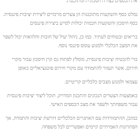
את הכספים בצורה חסכונית ומתוכננת.
נמלט כסף והשקעות מתוכננות הן צעדים מרכזיים ליצירת יציבות פיננסית.
כסף חיסכון והשקעות חכמות יכולות לסייע ביצירת פיננסים
בריאים ובטוחים לעתיד. כמו כן, ניהול יעיל של חובות והלוואות יכול לשפר
את המצב הכלכלי ולמנוע עומס פיננסי נוסף.
כדי להבטיח יציבות פיננסית, מומלץ לפתוח גם קרן חיסכון עבור מקרי
חירום, אשר תעזור להתמודד עם מקרי חירום פוטנציאליים באופן
עצמאי ולמנוע מצבים כלכליים קריטיים.
באמצעות הצעדים הנכונים והתכנון המדויק, תוכל ליצור יציבות פיננסית
עבור משפחתך ולשפר את מצב הכספים האישי.
כמובן, ההתמודדות עם האתגרים הכלכליים דורשת יציבות והתמדה, אך
הפתרונות האמיתיים קיימים ואפשריים לכל משפחה.