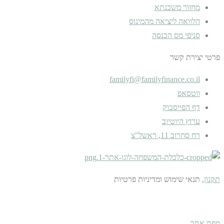
מחזור משכנתא
הלוואה ליציאה מהמינוס
סניפי מס הכנסה
פרטי יצירת קשר
familyfi@familyfinance.co.il
ווטסאפ
דף הפייסבוק
ערוץ היוטיוב
רח סחרוב 11, ראשל"צ
תקנון
, תנאי שימוש ומדיניות פרטיות
כל הזכויות שמורות ל:
Family Finance
מפת אתר
–
קידום אתרים