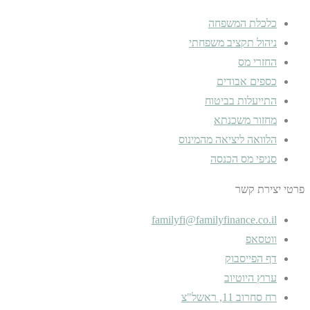
כלכלת המשפחה
ניהול תקציב משפחתי
החזרי מס
כספים אבודים
התייעלות בביטוח
מחזור משכנתא
הלוואה ליציאה מהמינוס
סניפי מס הכנסה
פרטי יצירת קשר
familyfi@familyfinance.co.il
ווטסאפ
דף הפייסבוק
ערוץ היוטיוב
רח סחרוב 11, ראשל"צ