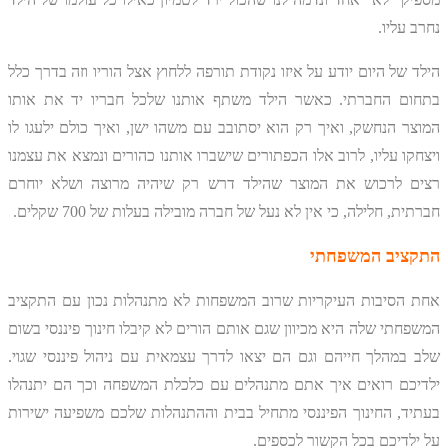
נחרב עליו.
הילד של היום יודע על איזו נקודת תורפה ללחוץ אצל הוריו וזה בדרך כלל
בתחום החברתי. כאשר הילד משתף אותנו שלכל חבריו יד את אותו
המוצר הנחשק, ואיך רק הוא יסתובב עם משהו ישן, ואיך כולם ילעגו לו
ויצחקו עליו, לרוב אלו הכפתורים שישברו אותנו כהורים ונמצא את עצמנו
רצים לרכוש את המוצר שהילד דרש רק שיהיה מרוצה ושלא יוחרם
חברתית, חלילה, כי אין לא נעל של חברה מובילה בעלות של 700 שקלים.
התקציב המשפחתי
אחת הסיבות העיקריות שרוב המשפחות לא מתנהלות נכון עם התקציב
המשפחתי שלה היא מכיוון שגם אותם הורים לא קיבלו חינוך פיננסי בשום
שלב במהלך חייהם וגם הם יצאו לדרך עצמאית עם ניהול פיננסי שגוי.
ילדיכם רואים איך אתם מתנהלים עם כלכלת המשפחה וכך הם יתנהלו
בעתיד, החינוך הפיננסי מתחיל בבית וההתנהלות שלכם משפיעה ישירות
על ילדיכם בכל הקשור לכספים.