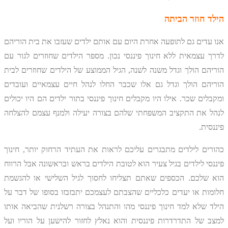
הילד חוזר הביתה
אנו עדים גם לתופעה אחרת היום עם אותם ילדים שעזבו את בית הוריהם
לדרך עצמאית ללא חינוך פיננסי נכון. מספר הילדים שחוזרים לגור עם
הוריהם הולך וגדל משנה לשנה, הגיל הממוצע של הילדים שחוזרים לבית
הוריהם הולך וגדל גם אלו שכבר החלו לנהל חיים עצמאיים ועובדים
ומקבלים שכר. אילו היו מקבלים חינוך פיננסי בתור ילדים הם היו יכולים
לנהל את התקציב המשפחתי שלהם בצורה יעילה ולמנף עצמם להצלחה
פיננסית.
כהורים לילדים מתבגרים עליכם לראות את העתיד הרחוק יותר, חינוך
פיננסי לילדים בגיל צעיר הוא לטובת הילדים בראש ובראשונה אבל הרווח
הוא שלכם. הכספים שאתם תצליחו לחסוך לגיל השלישי או להגשמת
חלומות או יעדים כלכליים שהצבתם לעצמכם יתבזבזו בסופו של דבר על
הילד שלא למד חינוך פיננסי מהו והתנהל בצורה רשלנית שהביאה אותו
למצב של התדרדרות פיננסית והוא נאלץ לחזור להישען על הוריו ועל