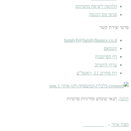
הלוואה ליציאה מהמינוס
סניפי מס הכנסה
פרטי יצירת קשר
familyfi@familyfinance.co.il
ווטסאפ
דף הפייסבוק
ערוץ היוטיוב
רח סחרוב 11, ראשל"צ
תקנון
, תנאי שימוש ומדיניות פרטיות
כל הזכויות שמורות ל:
Family Finance
מפת אתר
–
קידום אתרים