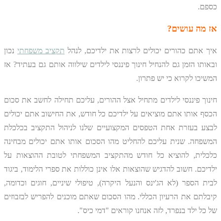
כספם.
אז מה עושים?
איך אתם כהורים יכולים לרצות את ילדיכם, לנהל
תקציב משפחתי
נכון
ובאותו הזמן גם להנחיל חינוך פיננסי לילדים שילווה אותם גם בעתיד? אז
המשיכו לקרוא כי יש פתרון.
חינוך פיננסי לילדים מתחיל אצל ההורים, עליכם תחילה לחשב את סכום
הכסף אותו אתם מוציאים על ילדיכם כל חודש, את החישוב אתם יכולים
לבצע בעזרת אחת הטפסים המקצועיים שלנו לניהול התקציב בכלכלת
המשפחה. שנית עליכם להחליט מהו הסכום אותו אתם יכולים מבחינה
כלכלית, להוציא כל חודש מהתקציב המשפחתי לטובת ההוצאות על
ילדיכם. חשוב להדגיש שהוצאות אלו אינן כוללות את ספרי הלימוד, ביגוד
לבית הספר (לא הג'ינס והנעל היקרה), טיפולי שיניים, חוגים וכדומה,
קיבלתם את הרעיון הכללי. מהו הסכום שאתם מוכנים להפריש לבזבוזים
של כל ילד בנפרד, לזה אנחנו קוראים "דמי כיס".