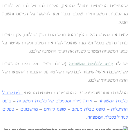
שהעניינים הפיננסיים יתחילו להתאזן, עליכם להתחיל להתרגל ולחיות
מההכנסות המשפחתיות שלכם בלבד ולא להישען על המינוס וחשבון
הבנק.
לנצח את המינוס הוא תהליך והוא דורש מכם רצון וסבלנות, אין קסמים
בדרך לחופש כלכלי ועל מנת שתוכלו לנצח את המינוס ולקחת שליטה על
כספי המשפחה תצטרכו לשנות את דפוסי החשיבה שלכם.
יש לנו
קורס לכלכלת המשפחה
(שכולו חינמי כולל כלים מקצועיים
לשימושכם האישי) שיעזור לכם לקחת שליטה על ההכנסות וההוצאות של
התא המשפחתי שלכם.
הגולשים באתר שהגיעו לדף זה התעניינו גם בטפסים הבאים:
כלים לניהול
כלכלת המשפחה
–
ארגון ניירת ומסמכים של כלכלת המשפחה
–
טופס
התייעלות
–
טופס טבלת מעקב
–
טופס קיזוזים
–
מחשבונים
–
טפסים
לניהול כלכלת המשפחה
.