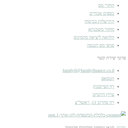
החזרי מס
כספים אבודים
התייעלות בביטוח
מחזור משכנתא
הלוואה ליציאה מהמינוס
סניפי מס הכנסה
פרטי יצירת קשר
familyfi@familyfinance.co.il
ווטסאפ
דף הפייסבוק
ערוץ היוטיוב
רח סחרוב 11, ראשל"צ
תקנון
, תנאי שימוש ומדיניות פרטיות