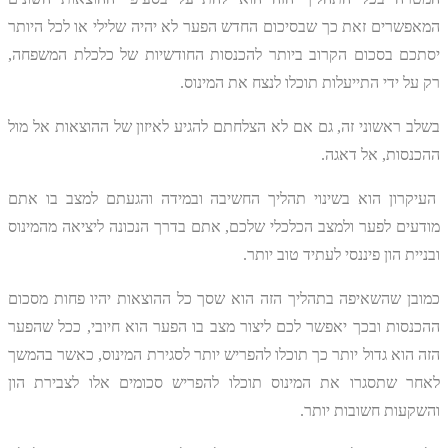
המאפשרים זאת כך שבסיכום החדש הפער לא יהיה שלילי או לכל היותר
יסתכם בסכום הקרוב ביותר להכנסות החודשיות של כלכלת המשפחה,
רק על ידי התייעלות תוכלו לנצח את המינוס.
בשלב ראשוני זה, גם אם לא הצלחתם להגיע לאיזון של ההוצאות אל מול
ההכנסות, אל דאגה.
העיקרון הוא בשינוי תהליך החשיבה ובמידה והגעתם למצב בו אתם
מודעים לפער ולמצב הכלכלי שלכם, אתם בדרך הנכונה ליציאה מהמינוס
ובניית הון פיננסי לעתיד טוב יותר.
כמובן שהשאיפה בתהליך הזה הוא שסך כל ההוצאות יהיו פחות מסכום
ההכנסות ובכך יאפשר לכם ליצור מצב בו הפער הוא חיובי, ככל שהפער
הזה הוא גדול יותר כך תוכלו להפריש יותר לסגירת המינוס, כאשר בהמשך
לאחר שתסגרו את המינוס תוכלו להפריש סכומים אלו לצבירת הון
והשקעות חשובות יותר.