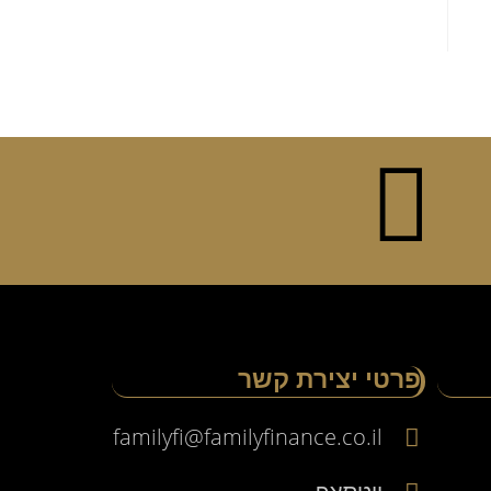
פרטי יצירת קשר
familyfi@familyfinance.co.il