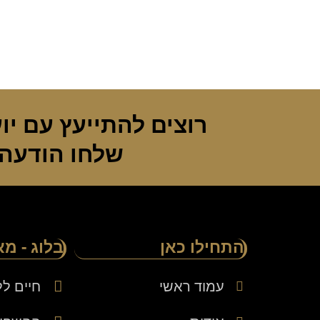
רוצים להתייעץ עם י
שלחו הודעה 
התחילו כאן
בלוג - מ
עמוד ראשי
חיים ל