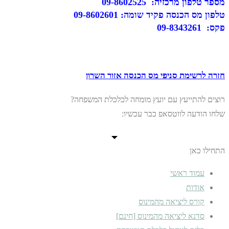
מספר טלפון מרכזיה: ‎09-8602525
טלפון מס הכנסה פקיד שומה: ‎09-8602601
פקס: ‎09-8343261
חזרה לרשימת סניפי מס הכנסה אזור השרון
רוצים להתייעץ עם יועץ מומחה לכלכלת המשפחה?
שלחו הודעה לווטסאפ כבר עכשיו:
התחילו כאן
עמוד ראשי
אודות
קורס ליציאה מהמינוס
סדנא ליציאה מהמינוס [חינם]