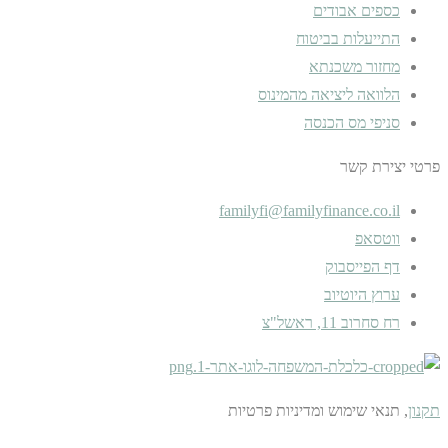
כספים אבודים
התייעלות בביטוח
מחזור משכנתא
הלוואה ליציאה מהמינוס
סניפי מס הכנסה
פרטי יצירת קשר
familyfi@familyfinance.co.il
ווטסאפ
דף הפייסבוק
ערוץ היוטיוב
רח סחרוב 11, ראשל"צ
תקנון
, תנאי שימוש ומדיניות פרטיות