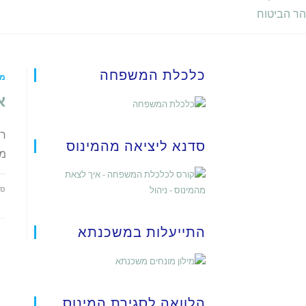
הר הביטוח
כלכלת המשפחה
מא
א
רו
סדנא ליציאה מהמינוס
מש
על
ספט
אי
ני
הו
מש
התייעלות במשכנתא
יו
את
לח
כל
הלוואה לסגירת המינוס